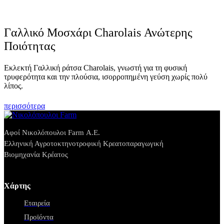
Γαλλικό Μοσxάρι Charolais Ανώτερης
Ποιότητας
Εκλεκτή Γαλλική ράτσα Charolais, γνωστή για τη φυσική
τρυφερότητα και την πλούσια, ισορροπημένη γεύση χωρίς πολύ
λίπος.
περισσότερα
Αφοί Νικολόπουλοι Farm Α.Ε.
Ελληνική Αγροτοκτηνοτροφική Κρεατοπαραγωγική
Βιομηχανία Κρέατος
Χάρτης
Εταιρεία
Προϊόντα